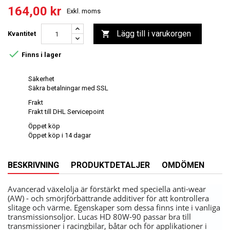
164,00 kr
Exkl. moms
Lägg till i varukorgen

Kvantitet

Finns i lager
Säkerhet
Säkra betalningar med SSL
Frakt
Frakt till DHL Servicepoint
Öppet köp
Öppet köp i 14 dagar
BESKRIVNING
PRODUKTDETALJER
OMDÖMEN
Avancerad växelolja är förstärkt med speciella anti-wear
(AW) - och smörjförbättrande additiver för att kontrollera
slitage och värme. Egenskaper som dessa finns inte i vanliga
transmissionsoljor. Lucas HD 80W-90 passar bra till
transmissioner i racingbilar, båtar och för applikationer i