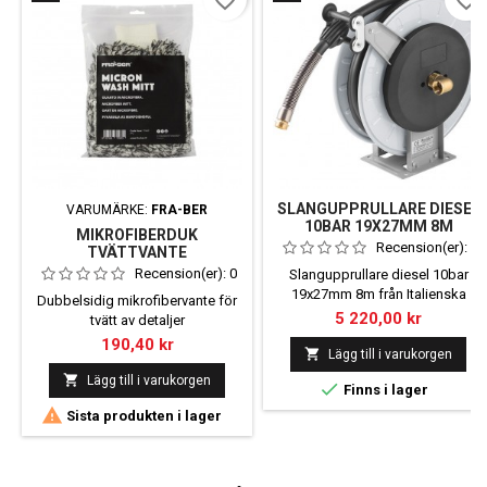
favorite_border
favorite_border
SLANGUPPRULLARE DIESEL
VARUMÄRKE:
FRA-BER
10BAR 19X27MM 8M
MIKROFIBERDUK
Recension(er):
0
TVÄTTVANTE
Recension(er):
0
Slangupprullare diesel 10bar
19x27mm 8m från Italienska
Dubbelsidig mikrofibervante för
Faicom
Pris
5 220,00 kr
tvätt av detaljer
Pris
190,40 kr

Lägg till i varukorgen

Lägg till i varukorgen

Finns i lager

Sista produkten i lager