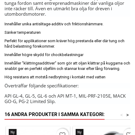
tunga fordon samt entreprenadmaskiner där vanliga oljor
inte räcker till. Även en utmärkt bra olja för dreven i
utombordsmotorer.
Innehåller unika antislitage-additiv och friktionshämmare.
Sänker temperaturen
Perfekt för applikationer som kräver hög prestanda eller där tung och
hård belastning förekommer.
Innehåller högre skydd för chockbelastningar
Innehåller "klättringsadditiver" som gör att oljan klättrar på kuggarna och
snabbt ger en perfekt oljefilm och stannar kvar efter lång förvaring.
Hög resistans att motstå nedbrytning i kontakt med vatten
Överträffar följande specifikationer:
API GL-4, GL-5, GL-6 och API MT-1, MIL-PRF-2105E, MACK
GO-G, PG-2 Limited Slip.
16 ANDRA PRODUKTER I SAMMA KATEGORI:
<
>
Ny
Ny