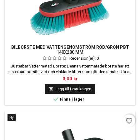
BILBORSTE MED VATTENGENOMSTRÖM RÖD/GRÖN PBT
140X280 MM
Recension(er):
0
Justerbar Vattenmatad Borste: Denna vattenmatade borste har ett
justerbart borsthuvud och vinklade fibrer som gör den utmärkt för att
rengöra svåråtkomliga ytor. Gummikanten hjälper till att undvika repor
Pris
0,00 kr
på de rengjorda ytorna. Typ av borste: Mjuk/spaltad Mått:
150x240x110 mm Fiberlängd: 50 mm Material: PP/PBT Antal per

Lägg till i varukorgen
kartong: 1 st Maximal temperatur:...

Finns i lager
Ny
favorite_border