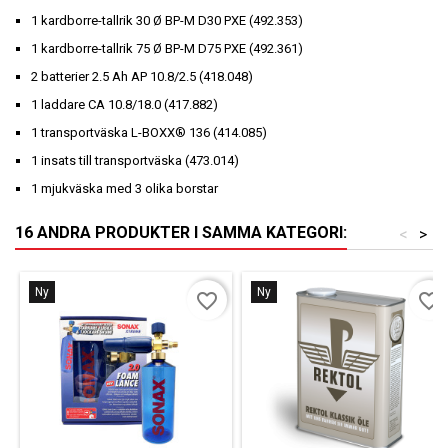
1 kardborre-tallrik 30 Ø BP-M D30 PXE (492.353)
1 kardborre-tallrik 75 Ø BP-M D75 PXE (492.361)
2 batterier 2.5 Ah AP 10.8/2.5 (418.048)
1 laddare CA 10.8/18.0 (417.882)
1 transportväska L-BOXX® 136 (414.085)
1 insats till transportväska (473.014)
1 mjukväska med 3 olika borstar
16 ANDRA PRODUKTER I SAMMA KATEGORI:
<
>
Ny
Ny
favorite_border
favorite_border