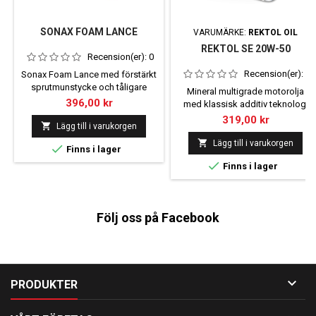
SONAX FOAM LANCE
VARUMÄRKE:
REKTOL OIL
REKTOL SE 20W-50
Recension(er):
0
Recension(er):
0
Sonax Foam Lance med förstärkt
sprutmunstycke och tåligare
Mineral multigrade motorolja
flaskhals. Klarar PH-värden som
Pris
396,00 kr
med klassisk additiv teknologi
överstiger 10.
för höga krav (t.ex. frekvent stop-
Pris
319,00 kr

Lägg till i varukorgen
and-go-trafik). Även lämplig för
kompressormatade

Lägg till i varukorgen

Finns i lager
dieselmotorer (med lågt

Finns i lager
laddtryck). Då och nu har Rektol
ökat andelen ZDDP (≈zink) med
25 % för att optimera
slitageskyddet.
Följ oss på Facebook

PRODUKTER