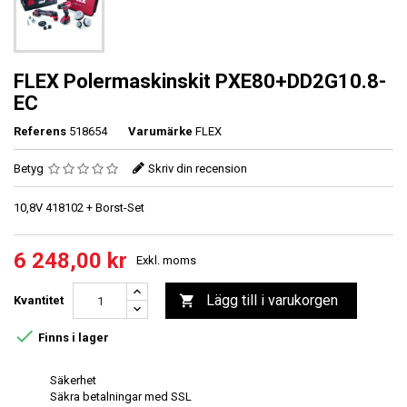
FLEX Polermaskinskit PXE80+DD2G10.8-
EC
Referens
518654
Varumärke
FLEX
Betyg
Skriv din recension
10,8V 418102 + Borst-Set
6 248,00 kr
Exkl. moms
Lägg till i varukorgen

Kvantitet

Finns i lager
Säkerhet
Säkra betalningar med SSL