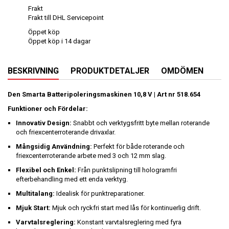
Frakt
Frakt till DHL Servicepoint
Öppet köp
Öppet köp i 14 dagar
BESKRIVNING
PRODUKTDETALJER
OMDÖMEN
Den Smarta Batteripoleringsmaskinen 10,8 V | Art nr 518.654
Funktioner och Fördelar:
Innovativ Design:
Snabbt och verktygsfritt byte mellan roterande
och friexcenterroterande drivaxlar.
Mångsidig Användning:
Perfekt för både roterande och
friexcenterroterande arbete med 3 och 12 mm slag.
Flexibel och Enkel:
Från punktslipning till hologramfri
efterbehandling med ett enda verktyg.
Multitalang:
Idealisk för punktreparationer.
Mjuk Start:
Mjuk och ryckfri start med lås för kontinuerlig drift.
Varvtalsreglering:
Konstant varvtalsreglering med fyra