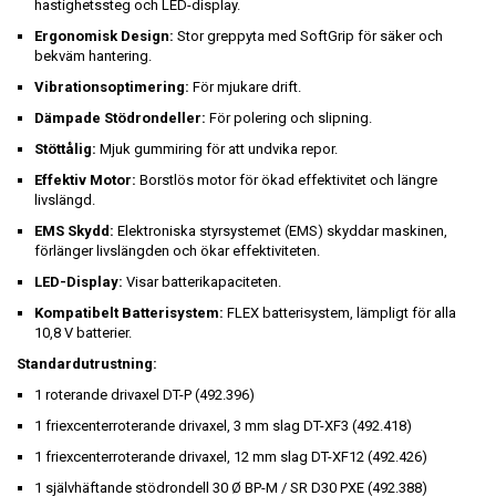
hastighetssteg och LED-display.
Ergonomisk Design:
Stor greppyta med SoftGrip för säker och
bekväm hantering.
Vibrationsoptimering:
För mjukare drift.
Dämpade Stödrondeller:
För polering och slipning.
Stöttålig:
Mjuk gummiring för att undvika repor.
Effektiv Motor:
Borstlös motor för ökad effektivitet och längre
livslängd.
EMS Skydd:
Elektroniska styrsystemet (EMS) skyddar maskinen,
förlänger livslängden och ökar effektiviteten.
LED-Display:
Visar batterikapaciteten.
Kompatibelt Batterisystem:
FLEX batterisystem, lämpligt för alla
10,8 V batterier.
Standardutrustning:
1 roterande drivaxel DT-P (492.396)
1 friexcenterroterande drivaxel, 3 mm slag DT-XF3 (492.418)
1 friexcenterroterande drivaxel, 12 mm slag DT-XF12 (492.426)
1 självhäftande stödrondell 30 Ø BP-M / SR D30 PXE (492.388)