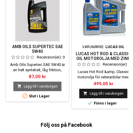
AMB OILS SUPERTEC SAE
VARUMÄRKE:
LUCAS OIL
5W40
LUCAS HOT ROD & CLASSIC
Recension(er):
0
OIL MOTOROLJA MED ZINK
Recension(er):
0
Amb Oils Supertec SAE 5W40 är
en helt syntetisk, låg friktion,
Lucas Hot Rod &amp; Classic
högpresterande motorolja för
Pris
87,00 kr
motorolja för veteranbilar med
alla bensin- och dieselbilar och
hög Zinkhalt.
Pris
499,00 kr
skåpbilar med och utan turbo

Lägg till i varukorgen

Lägg till i varukorgen

Slut i Lager

Finns i lager
Följ oss på Facebook