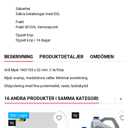
Säkerhet
Säkra betalningar med SSL
Frakt
Frakt till DHL Servicepoint
Öppet köp
Öppet köp i 14 dagar
BESKRIVNING
PRODUKTDETALJER
OMDÖMEN
Grå Mjuk 160/133 x 22 mm. 2 st/förp
Mjuk svamp, medelstora celler. Minimal avverkning.
Slutpolering med fina polermedel, vaxer, lackskydd
16 ANDRA PRODUKTER I SAMMA KATEGORI:
<
>
Slut i Lager
Ny
favorite_border
favorite_border
Ny