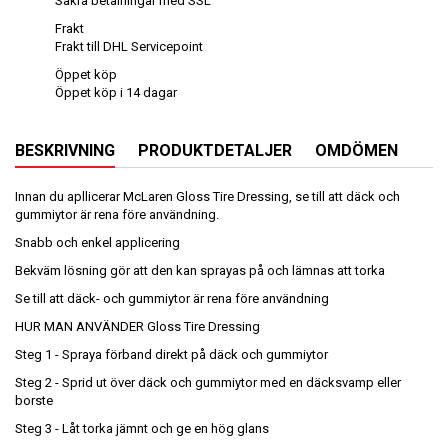
Säkra betalningar med SSL
Frakt
Frakt till DHL Servicepoint
Öppet köp
Öppet köp i 14 dagar
BESKRIVNING
PRODUKTDETALJER
OMDÖMEN
Innan du apllicerar McLaren Gloss Tire Dressing, se till att däck och
gummiytor är rena före användning.
Snabb och enkel applicering
Bekväm lösning gör att den kan sprayas på och lämnas att torka
Se till att däck- och gummiytor är rena före användning
HUR MAN ANVÄNDER Gloss Tire Dressing
Steg 1 - Spraya förband direkt på däck och gummiytor
Steg 2 - Sprid ut över däck och gummiytor med en däcksvamp eller
borste
Steg 3 - Låt torka jämnt och ge en hög glans