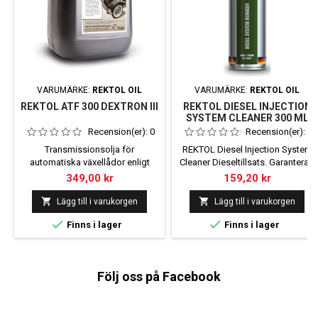
VARUMÄRKE:
REKTOL OIL
VARUMÄRKE:
REKTOL OIL
REKTOL ATF 300 DEXTRON III
REKTOL DIESEL INJECTION
SYSTEM CLEANER 300 ML
Recension(er):
0
Recension(er):
0
Transmissionsolja för
REKTOL Diesel Injection System
automatiska växellådor enligt
Cleaner Dieseltillsats. Garanterad
specifikationerna för GM Dexron
omedelbar systemrengöring av
Pris
Pris
349,00 kr
159,20 kr
III G/H GM Dexron III H, Allison C-4
dieselinsprutningssystem på
Ford Mercon, MB 236.1, 236.5
fordon med och utan


Lägg till i varukorgen
Lägg till i varukorgen
Volvo 97341
dieselpartikelfilter. Tar bort


Finns i lager
Finns i lager
avlagringar i hela
dieselinsprutningssystemet.
Rekommenderad dosering:
300ml i ca. 80 liter diesel
Följ oss på Facebook